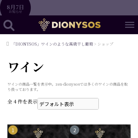
8月7日
お知らせ
「DIONYSOS」ワインのような高級干し葡萄
>
ショップ
ワイン
ワインの商品一覧を表示中。zen-dionysosでは多くのワインの商品を取
り扱っております。
全 4 件を表示